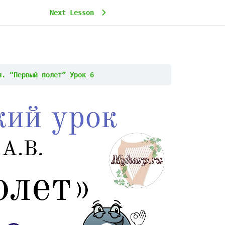
Next Lesson
я. “Первый полет” Урок 6