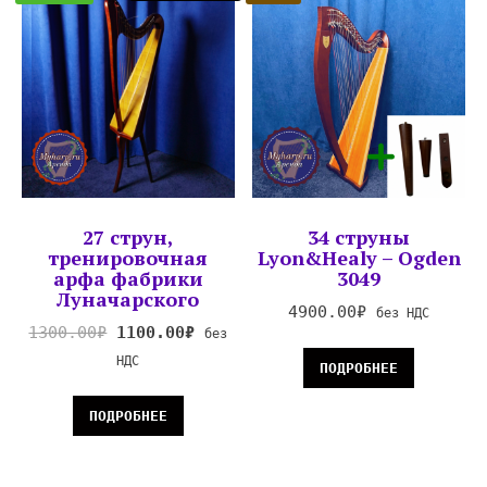
27 струн,
34 струны
тренировочная
Lyon&Healy – Ogden
арфа фабрики
3049
Луначарского
4900.00
₽
без НДС
1300.00
₽
1100.00
₽
без
НДС
ПОДРОБНЕЕ
ПОДРОБНЕЕ