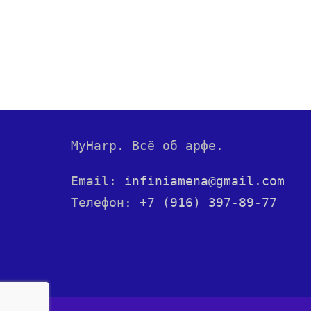
MyHarp. Всё об арфе.
Email:
infiniamena@gmail.com
Телефон:
+7 (916) 397-89-77