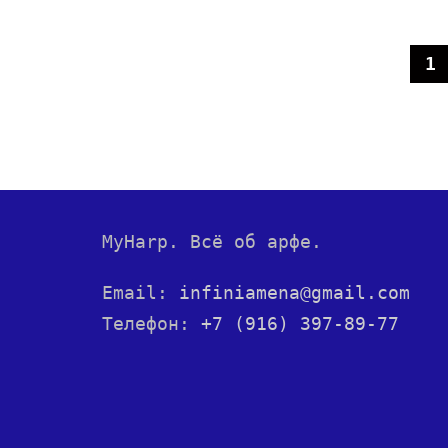
1
MyHarp. Всё об арфе.
Email:
infiniamena@gmail.com
Телефон:
+7 (916) 397-89-77