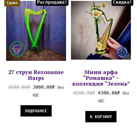
Распродажа!
Скидка!
Сдана
27 струн Rezonanse
Мини арфа
Harps
“Ромашка” –
коллекция “Зелень”
3600.00
₽
3000.00
₽
без
4500.00
₽
4300.00
₽
без
НДС
НДС
ПОДРОБНЕЕ
В КОРЗИНУ