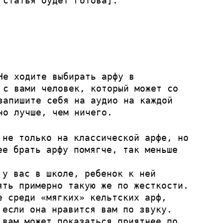
 статья будет готова].
Не ходите выбирать арфу в
 с вами человек, который может со
запишите себя на аудио на каждой
но лучше, чем ничего.
 не только на классической арфе, но
ее брать арфу помягче, так меньше
 у вас в школе, ребенок к ней
ять примерно такую же по жесткости.
е среди «мягких» кельтских арф,
 если она нравится вам по звуку.
 вам может показаться приятнее по