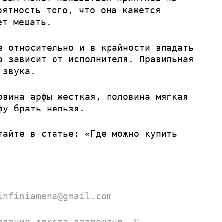
оятность того, что она кажется
ет мешать.
е относительно и в крайности впадать
о зависит от исполнителя. Правильная
 звука.
овина арфы жесткая, половина мягкая
фу брать нельзя.
итайте в статье:
«Где можно купить
infiniamena@gmail.com
ование текста запрещено. ©