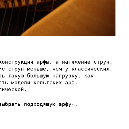
конструкция арфы, а натяжение струн.
ие струн меньше, чем у классических,
ть такую большую нагрузку, как
сть модели кельтских арф,
сической.
выбрать подходящую арфу».