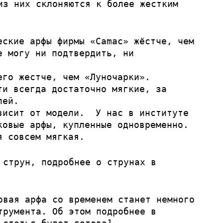
из них склоняются к более жестким
еские арфы фирмы «Camac» жёстче, чем
е могу ни подтвердить, ни
его жестче, чем «Луночарки».
ти всегда достаточно мягкие, за
лей.
висит от модели. У нас в институте
ковые арфы, купленные одновременно.
я совсем мягкая.
 струн, подробнее о струнах в
овая арфа со временем станет немного
трумента. Об этом подробнее в