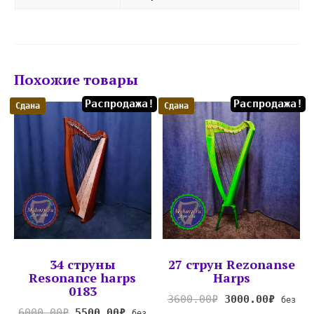
Похожие товары
Распродажа!
Распродажа!
Сдана
Сдана
34 струны
27 струн Rezonanse
Resonance harps
Harps
0183
3600.00
₽
3000.00
₽
без
6000.00
₽
5500.00
₽
без