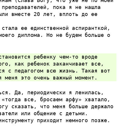
инам (Слава Богу, что уже не по моей
 преподавателей, пока я не нашла
ыли вместе 20 лет, вплоть до ее
 стала ее единственной аспиранткой,
моего диплома. Но не будем больше о
становится ребенку чем-то вроде
ого, как ребенок заканчивает все,
ся с педагогом всю жизнь. Такая вот
я меня это очень важный момент.
ься. Да, периодически я ленилась,
 «тогда все, бросаем арфу» хватало,
огу сказать, что меня больше держало
ватели или общение с детьми.
инструменту приходит немного позже.