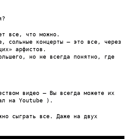
я?
ет все, что можно.
е, сольные концерты — это все, через
щих» арфистов.
ольшего, но не всегда понятно, где
еством видео — Вы всегда можете их
ал на Youtube
).
жно сыграть все. Даже на двух